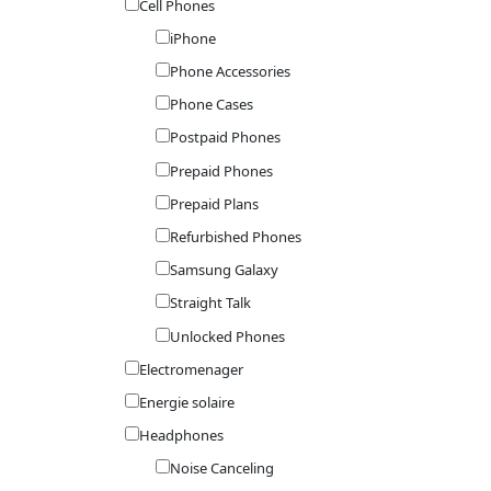
Cell Phones
iPhone
Phone Accessories
Phone Cases
Postpaid Phones
Prepaid Phones
Prepaid Plans
Refurbished Phones
Samsung Galaxy
Straight Talk
Unlocked Phones
Electromenager
Energie solaire
Headphones
Noise Canceling