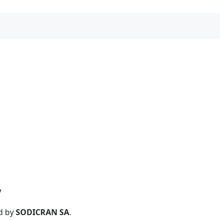
7
d by
SODICRAN SA
.