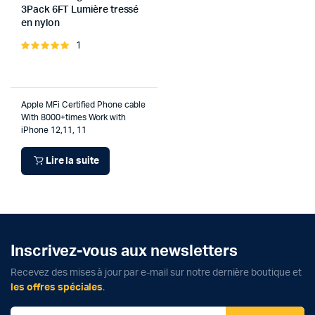
3Pack 6FT Lumière tressé
en nylon
1
Note
5.00
sur 5
Apple MFi Certified Phone cable
With 8000+times Work with
iPhone 12,11, 11
Lire la suite
Inscrivez-vous aux newsletters
Recevez des mises à jour par e-mail sur notre dernière boutique et
les offres spéciales
.