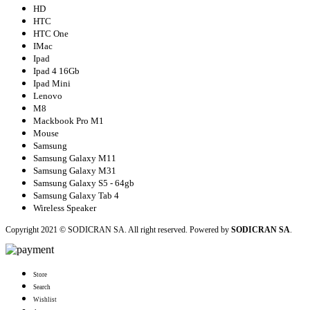
HD
HTC
HTC One
IMac
Ipad
Ipad 4 16Gb
Ipad Mini
Lenovo
M8
Mackbook Pro M1
Mouse
Samsung
Samsung Galaxy M11
Samsung Galaxy M31
Samsung Galaxy S5 - 64gb
Samsung Galaxy Tab 4
Wireless Speaker
Copyright 2021 © SODICRAN SA. All right reserved. Powered by
SODICRAN SA
.
Store
Search
Wishlist