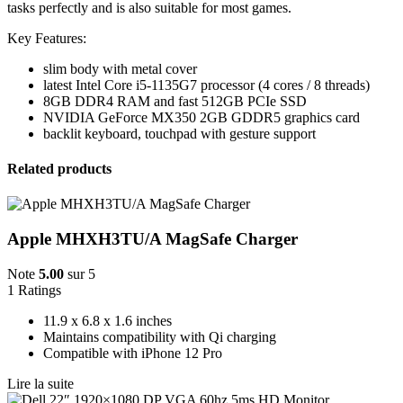
tasks perfectly and is also suitable for most games.
Key Features:
slim body with metal cover
latest Intel Core i5-1135G7 processor (4 cores / 8 threads)
8GB DDR4 RAM and fast 512GB PCIe SSD
NVIDIA GeForce MX350 2GB GDDR5 graphics card
backlit keyboard, touchpad with gesture support
Related products
Apple MHXH3TU/A MagSafe Charger
Note
5.00
sur 5
1
Ratings
11.9 x 6.8 x 1.6 inches
Maintains compatibility with Qi charging
Compatible with iPhone 12 Pro
Lire la suite