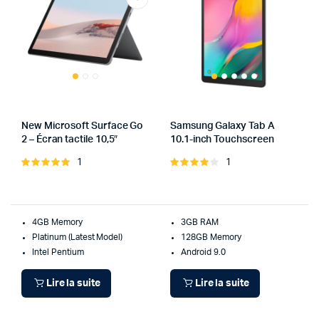
New Microsoft Surface Go
Samsung Galaxy Tab A
2 – Écran tactile 10,5″
10.1-inch Touchscreen
1
1
Note
Note
5.00
sur 5
4.00
sur
5
4GB Memory
3GB RAM
Platinum (Latest Model)
128GB Memory
Intel Pentium
Android 9.0
Lire la suite
Lire la suite