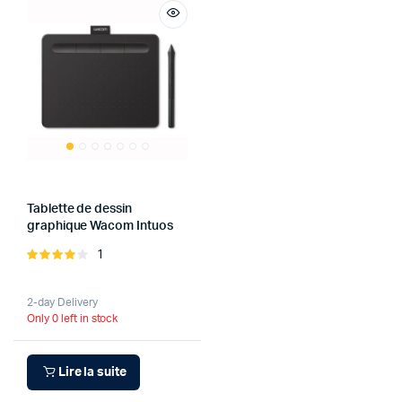
Tablette de dessin
graphique Wacom Intuos
1
Note
4.00
sur
5
2-day Delivery
Only 0 left in stock
Lire la suite