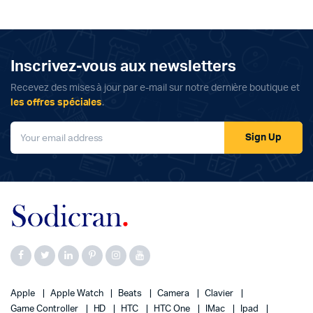
Inscrivez-vous aux newsletters
Recevez des mises à jour par e-mail sur notre dernière boutique et
les offres spéciales
.
Sign Up
Apple
Apple Watch
Beats
Camera
Clavier
Game Controller
HD
HTC
HTC One
IMac
Ipad