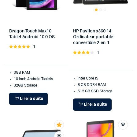
Dragon Touch Max10
HP Pavilion x360 14
Tablet Android 10.0 OS
Ordinateur portable
convertible 2-en-1
1
Note
1
5.00
sur 5
Note
4.00
sur
5
3GB RAM
Intel Core i5
10 inch Android Tablets
8 GB DDR4 RAM
32GB Storage
512 GB SSD Storage
Lire la suite
Lire la suite